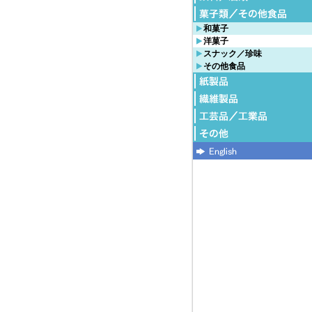
和菓子
洋菓子
スナック／珍味
その他食品