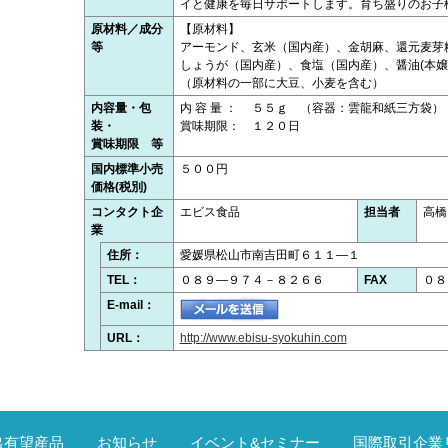
イと健康を毎日サポートします。育ち盛りのお子
原材料／成分
【原材料】
等
アーモンド、玄米（国内産）、金胡麻、還元麦芽
しょうが（国内産）、食塩（国内産）、醤油(
（原材料の一部に大豆、小麦を含む）
内容量・包
内 容 量 ： ５５ｇ （容器：雲龍和紙三方袋
装・
賞味期限： １２０日
賞味期限 等
国内標準小売
５００円
価格(税別)
コンタクト企
エビス食品
担当者
高橋
業
住所：
愛媛県松山市南吉田町６１１―１
TEL：
０８９―９７４－８２６６
FAX
０８
E-mail：
URL：
http://www.ebisu-syokuhin.com
出有望産品
お知らせ
イベント&セミナー
国際取引企業