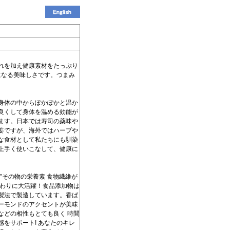
れを加え健康素材をたっぷり
になる美味しさです。つまみ
身体の中からぽかぽかと温か
良くして身体を温める効能が
ます。日本では寿司の薬味や
姜ですが、海外ではハーブや
な食材として私たちにも馴染
上手く使いこなして、健康に
”その物の栄養素 食物繊維が
がわりに大活躍！食品添加物は
製法で製造しています。香ば
ーモンドのアクセントが美味
などの相性もとても良く 時間
をサポート! あなたのキレ