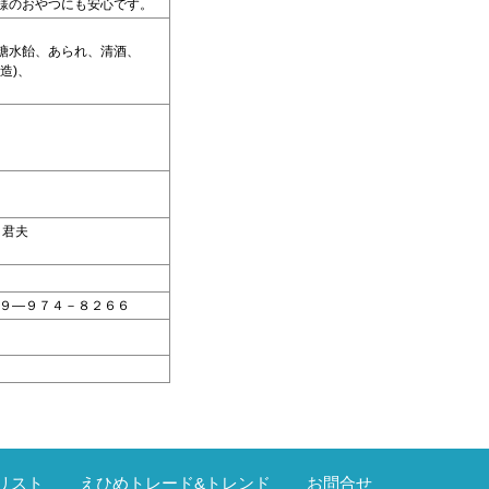
様のおやつにも安心です。
糖水飴、あられ、清酒、
本嬢造)、
）
 君夫
９―９７４－８２６６
リスト
えひめトレード&トレンド
お問合せ