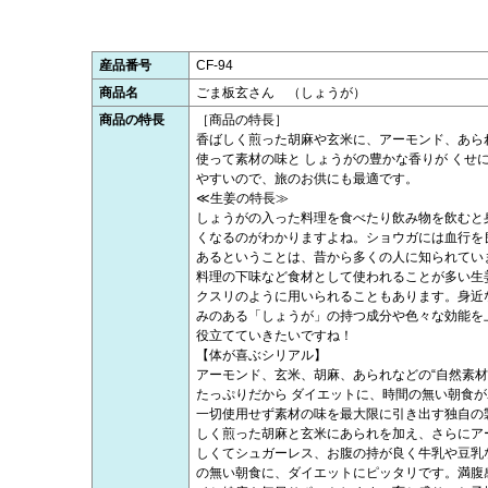
産品番号
CF-94
商品名
ごま板玄さん （しょうが）
商品の特長
［商品の特長］
香ばしく煎った胡麻や玄米に、アーモンド、あら
使って素材の味と しょうがの豊かな香りが くせ
やすいので、旅のお供にも最適です。
≪生姜の特長≫
しょうがの入った料理を食べたり飲み物を飲むと
くなるのがわかりますよね。ショウガには血行を
あるということは、昔から多くの人に知られてい
料理の下味など食材として使われることが多い生
クスリのように用いられることもあります。身近
みのある「しょうが」の持つ成分や色々な効能を
役立てていきたいですね！
【体が喜ぶシリアル】
アーモンド、玄米、胡麻、あられなどの“自然素材
たっぷりだから ダイエットに、時間の無い朝食
一切使用せず素材の味を最大限に引き出す独自の
しく煎った胡麻と玄米にあられを加え、さらにア
しくてシュガーレス、お腹の持が良く牛乳や豆乳
の無い朝食に、ダイエットにピッタリです。満腹感