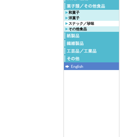
和菓子
洋菓子
スナック／珍味
その他食品